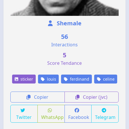
Shemale
56
Interactions
5
Score Tendance
sticker
louis
ferdinand
celine
Copier
Copier (jvc)
Twitter
WhatsApp
Facebook
Telegram