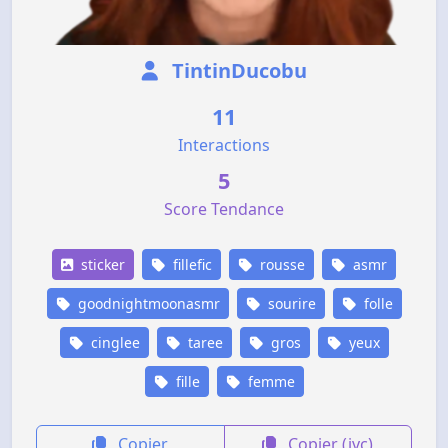
TintinDucobu
11
Interactions
5
Score Tendance
sticker
fillefic
rousse
asmr
goodnightmoonasmr
sourire
folle
cinglee
taree
gros
yeux
fille
femme
Copier
Copier (jvc)