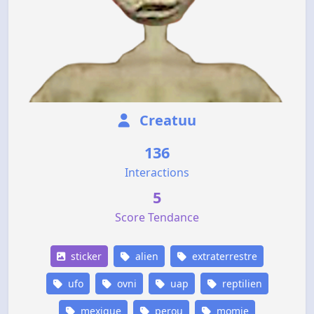
Creatuu
136
Interactions
5
Score Tendance
sticker
alien
extraterrestre
ufo
ovni
uap
reptilien
mexique
perou
momie