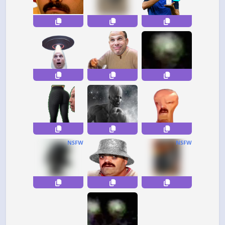
NSFW
NSFW