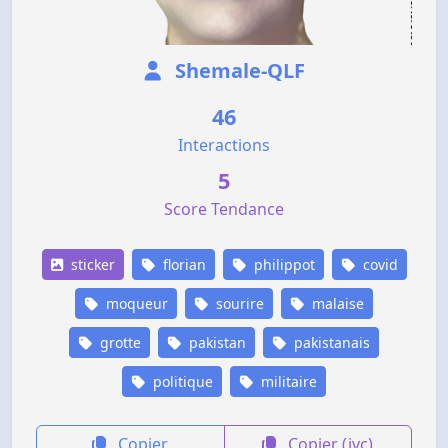
Shemale-QLF
46
Interactions
5
Score Tendance
sticker
florian
philippot
covid
moqueur
sourire
malaise
grotte
pakistan
pakistanais
politique
militaire
Copier
Copier (jvc)