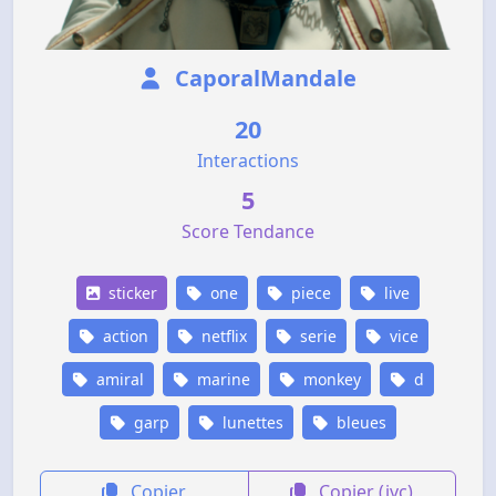
CaporalMandale
20
Interactions
5
Score Tendance
sticker
one
piece
live
action
netflix
serie
vice
amiral
marine
monkey
d
garp
lunettes
bleues
Copier
Copier (jvc)