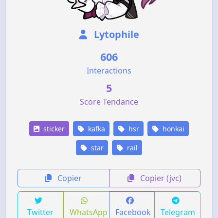
Lytophile
606
Interactions
5
Score Tendance
sticker
kafka
hsr
honkai
star
rail
Copier
Copier (jvc)
Twitter
WhatsApp
Facebook
Telegram