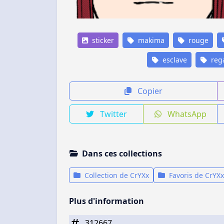
sticker
makima
rouge
esclave
reg
Copier
Twitter
WhatsApp
Dans ces collections
Collection de CrYXx
Favoris de CrYXx
Plus d'information
312667