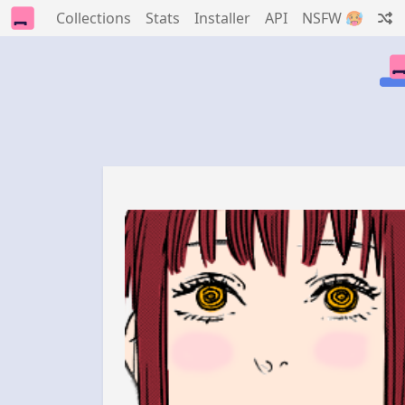
Collections
Stats
Installer
API
NSFW 🥵