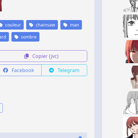
couleur
chainsaw
man
ard
sombre
Copier (jvc)
Facebook
Telegram