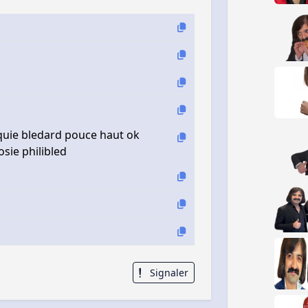
rquie bledard pouce haut ok
sie philibled
Signaler