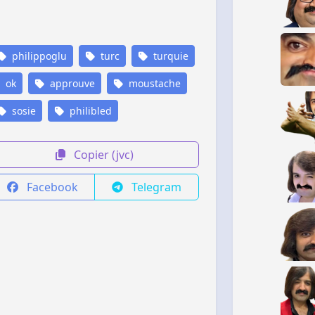
philippoglu
turc
turquie
ok
approuve
moustache
sosie
philibled
Copier (jvc)
Facebook
Telegram