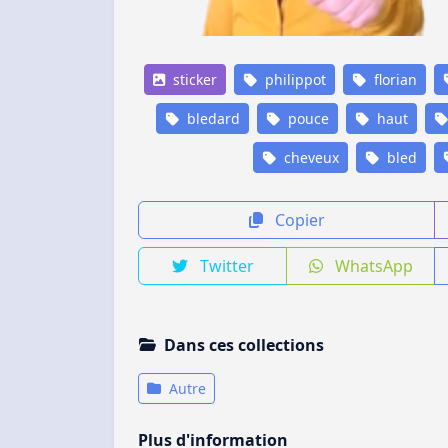
sticker
philippot
florian
bledard
pouce
haut
cheveux
bled
Copier
Twitter
WhatsApp
Dans ces collections
Autre
Plus d'information