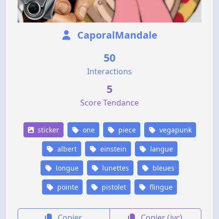
CaporalMandale
50
Interactions
5
Score Tendance
sticker
one
piece
vegapunk
albert
einstein
langue
longue
lunettes
bleues
pointe
pistolet
flingue
Copier
Copier (jvc)