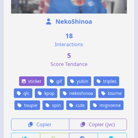
NekoShinoa
18
Interactions
5
Score Tendance
sticker
gif
yubin
triples
qlc
kpop
nekoshinoa
tourne
toupie
spin
cute
mignonne
Copier
Copier (jvc)