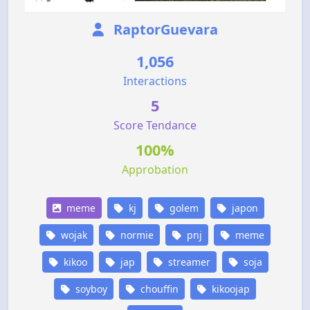
RaptorGuevara
1,056
Interactions
5
Score Tendance
100%
Approbation
meme
kj
golem
japon
wojak
normie
pnj
meme
kikoo
jap
streamer
soja
soyboy
chouffin
kikoojap