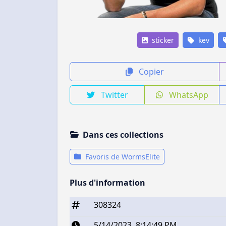
sticker
kev
Copier
Twitter
WhatsApp
Dans ces collections
Favoris de WormsElite
Plus d'information
308324
5/14/2023, 8:14:49 PM