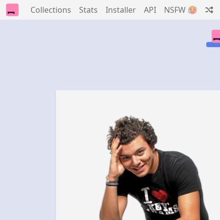
Collections
Stats
Installer
API
NSFW 🥵