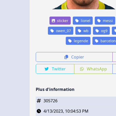
sticker
lionel
messi
owen_07
wb
og9
legende
barcelon
Copier
Twitter
WhatsApp
Plus d'information
305726
4/13/2023, 10:04:53 PM