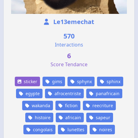
Le13emechat
570
Interactions
6
Score Tendance
sticker
gims
sphynx
sphinx
egypte
afrocentriste
panafricain
wakanda
fiction
reecriture
histoire
africain
sapeur
congolais
lunettes
noires