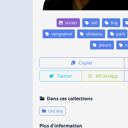
sticker
old
boy
vengeance
ohdaesu
park
pleure
n
Copier
Twitter
WhatsApp
Dans ces collections
Old Boy
Plus d'information