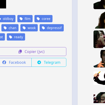
oldboy
film
coree
chan
wook
depressif
ot
ready
Copier (jvc)
Facebook
Telegram