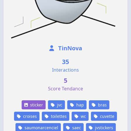
TinNova
35
Interactions
5
Score Tendance
sticker
jvc
hap
bras
croises
toilettes
wc
cuvette
saumonarcenciel
saec
jvstickers