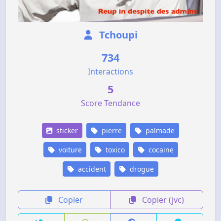
Tchoupi
734
Interactions
5
Score Tendance
sticker
pierre
palmade
voiture
toxico
cocaine
accident
drogue
Copier
Copier (jvc)