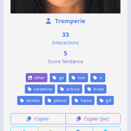
Tromperie
33
Interactions
5
Score Tendance
other
go
min
si
coreenne
actrice
triste
larmes
pleure
haine
gif
Copier
Copier (jvc)