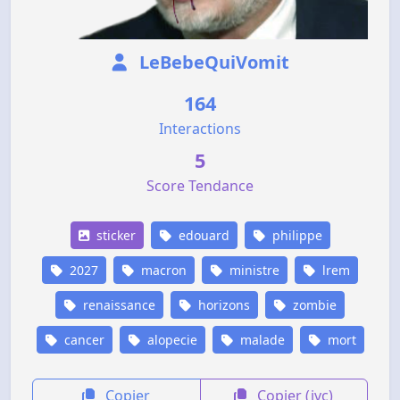
LeBebeQuiVomit
164
Interactions
5
Score Tendance
sticker
edouard
philippe
2027
macron
ministre
lrem
renaissance
horizons
zombie
cancer
alopecie
malade
mort
Copier
Copier (jvc)