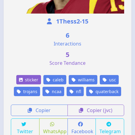
1Thess2-15
6
Interactions
5
Score Tendance
sticker
caleb
williams
usc
trojans
ncaa
nfl
quaterback
Copier
Copier (jvc)
Twitter
WhatsApp
Facebook
Telegram