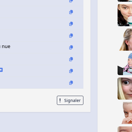
u nue
Signaler