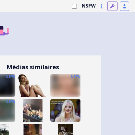
NSFW
Médias similaires
NSFW
NSFW
NSFW