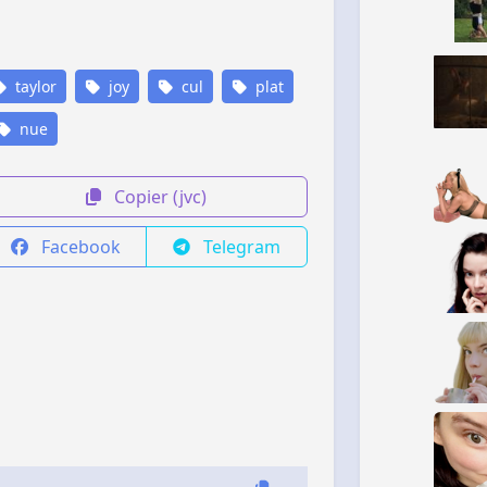
taylor
joy
cul
plat
nue
Copier (jvc)
Facebook
Telegram