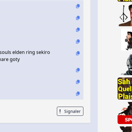
ouls elden ring sekiro
are goty
Signaler