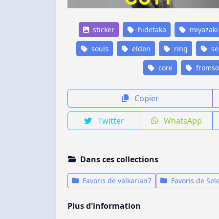
sticker
hidetaka
miyazaki
souls
elden
ring
se
core
fromso
Copier
Twitter
WhatsApp
Dans ces collections
Favoris de valkarian7
Favoris de Sel
Plus d'information