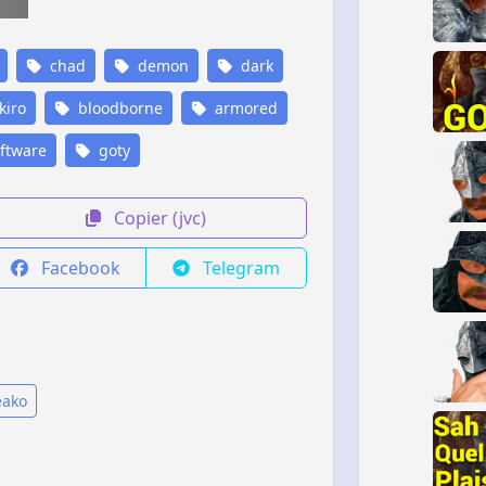
chad
demon
dark
kiro
bloodborne
armored
ftware
goty
Copier (jvc)
Facebook
Telegram
eako