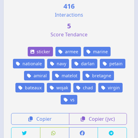
416
Interactions
5
Score Tendance
sticker
armee
marine
nationale
navy
darlan
petain
amiral
matelot
bretagne
bateaux
wojak
chad
virgin
vs
Copier
Copier (jvc)