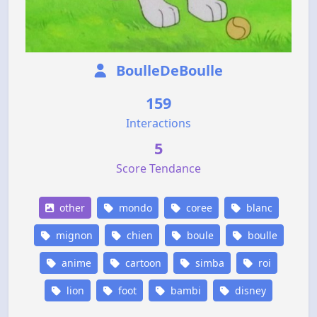
BoulleDeBoulle
159
Interactions
5
Score Tendance
other
mondo
coree
blanc
mignon
chien
boule
boulle
anime
cartoon
simba
roi
lion
foot
bambi
disney