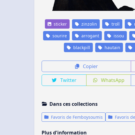
sticker
zinzolin
troll
sourire
arrogant
issou
blackpill
hautain
Copier
Twitter
WhatsApp
Dans ces collections
Favoris de Femboysoumis
Favoris d
Plus d'information