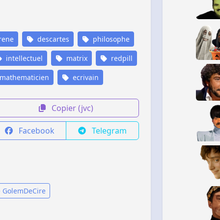
rene
descartes
philosophe
intellectuel
matrix
redpill
mathematicien
ecrivain
Copier (jvc)
Facebook
Telegram
e GolemDeCire