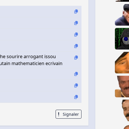
phe sourire arrogant issou
hautain mathematicien ecrivain
Signaler