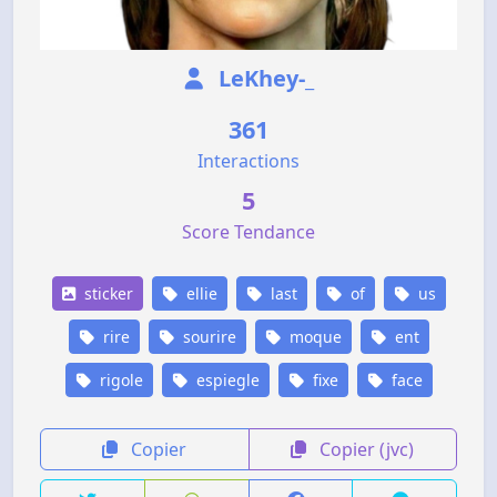
LeKhey-_
361
Interactions
5
Score Tendance
sticker
ellie
last
of
us
rire
sourire
moque
ent
rigole
espiegle
fixe
face
Copier
Copier (jvc)