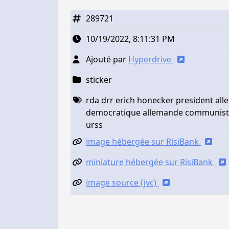
289721
10/19/2022, 8:11:31 PM
Ajouté par
Hyperdrive
sticker
rda drr erich honecker president al
democratique allemande communiste s
urss
image hébergée sur RisiBank
miniature hébergée sur RisiBank
image source (jvc)