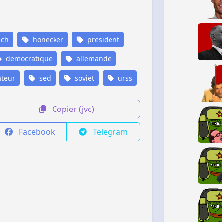
ich
honecker
president
democratique
allemande
ateur
sed
soviet
urss
Copier (jvc)
Facebook
Telegram