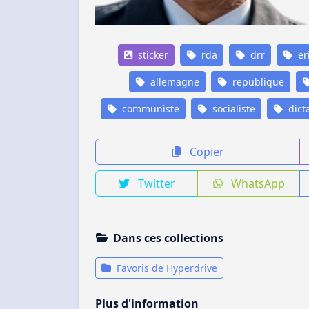
sticker
rda
drr
er
allemagne
republique
communiste
socialiste
dict
Copier
Twitter
WhatsApp
Dans ces collections
Favoris de Hyperdrive
Plus d'information