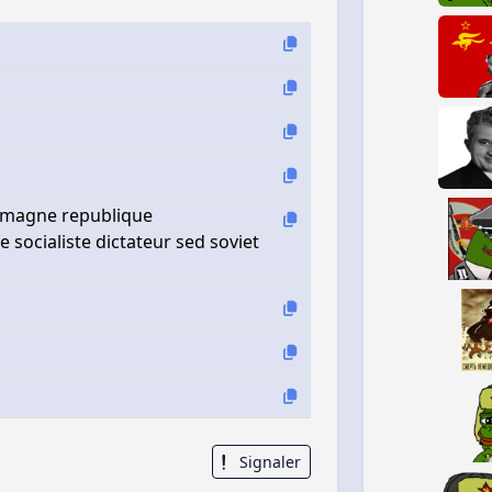
lemagne republique
ocialiste dictateur sed soviet
Signaler