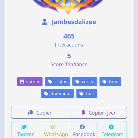
Jambesdalizee
465
Interactions
5
Score Tendance
sticker
risitas
cercle
bras
dhonneur
fuck
Copier
Copier (jvc)
Twitter
WhatsApp
Facebook
Telegram