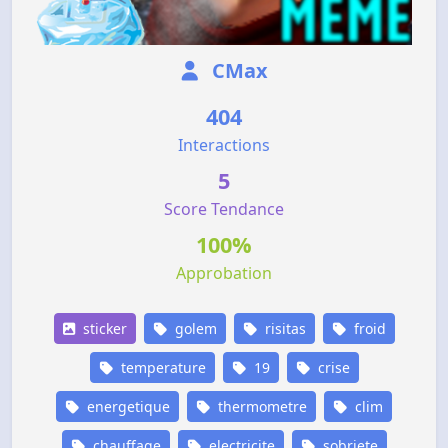
CMax
404
Interactions
5
Score Tendance
100%
Approbation
sticker
golem
risitas
froid
temperature
19
crise
energetique
thermometre
clim
chauffage
electricite
sobriete