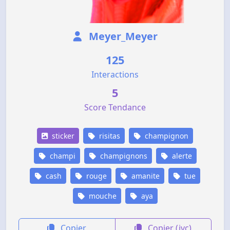
Meyer_Meyer
125
Interactions
5
Score Tendance
sticker
risitas
champignon
champi
champignons
alerte
cash
rouge
amanite
tue
mouche
aya
Copier
Copier (jvc)