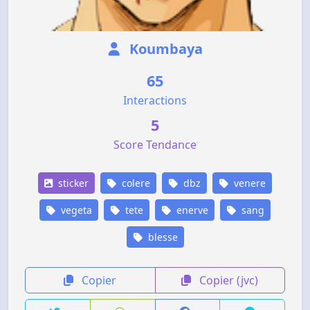
Koumbaya
65
Interactions
5
Score Tendance
sticker
colere
dbz
venere
vegeta
tete
enerve
sang
blesse
Copier
Copier (jvc)