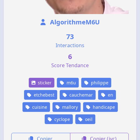
AlgorithmeM6U
73
Interactions
6
Score Tendance
sticker
m6u
philippe
etchebest
cauchemar
en
cuisine
mallory
handicape
cyclope
oeil
Copier
Copier (jvc)