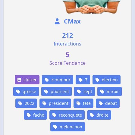
CMax
212
Interactions
5
Score Tendance
sticker
zemmour
7
election
grosse
pourcent
sept
miroir
2022
president
tete
debat
facho
reconquete
droite
melenchon