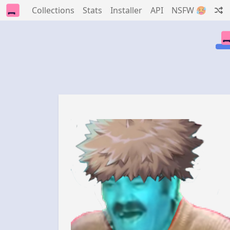
Collections
Stats
Installer
API
NSFW 🥵