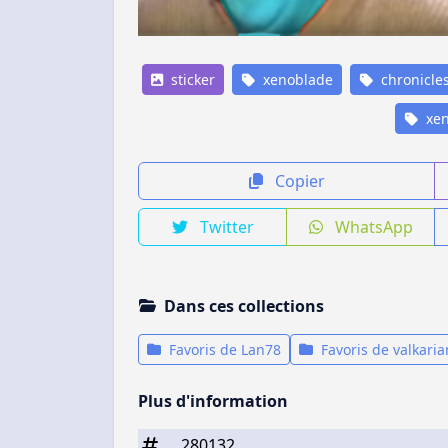
sticker
xenoblade
chronicle
xen
Copier
Twitter
WhatsApp
Dans ces collections
Favoris de Lan78
Favoris de valkari
Plus d'information
280132