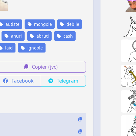
autiste
mongole
debile
ahuri
abruti
cash
laid
ignoble
Copier (jvc)
Facebook
Telegram