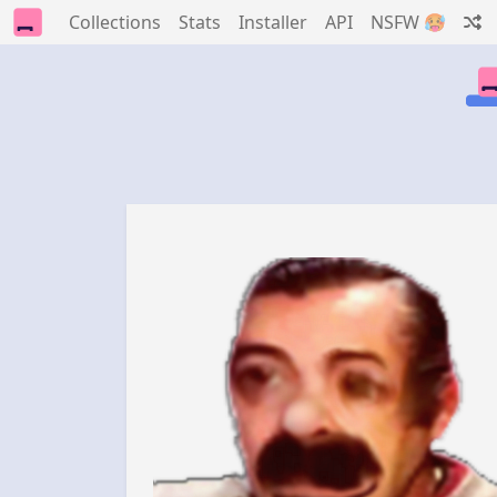
Collections
Stats
Installer
API
NSFW 🥵