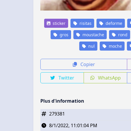
sticker
risitas
deforme
gros
moustache
rond
nul
moche
Copier
Twitter
WhatsApp
Plus d'information
279381
8/1/2022, 11:01:04 PM