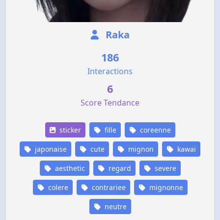
Raka
186
Interactions
6
Score Tendance
sticker
fille
coreenne
japonaise
cute
mignon
kawai
aesthetic
regard
severe
colere
contrariee
mignonne
neutre