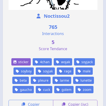
Noctissou2
765
Interactions
5
Score Tendance
sticker
4chan
wojak
soyjack
soyboy
soyjak
rage
male
beta
pleure
larme
lunette
gaucho
cuck
golem
zoom
Copier
Copier (jvc)