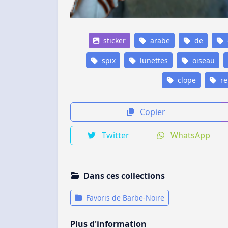
sticker
arabe
de
spix
lunettes
oiseau
clope
re
Copier
Twitter
WhatsApp
Dans ces collections
Favoris de Barbe-Noire
Plus d'information