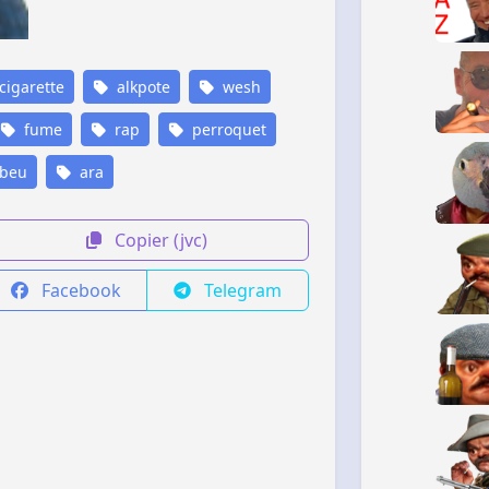
cigarette
alkpote
wesh
fume
rap
perroquet
beu
ara
Copier (jvc)
Facebook
Telegram