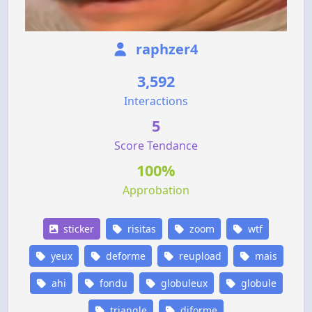
raphzer4
3,592
Interactions
5
Score Tendance
100%
Approbation
sticker
risitas
zoom
wtf
yeux
deforme
reupload
mais
ahi
fondu
globuleux
globule
triangle
diforme