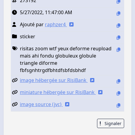
273192
5/27/2022, 11:47:00 AM
Ajouté par
raphzer4
sticker
risitas zoom wtf yeux deforme reupload
mais ahi fondu globuleux globule
triangle diforme
fbfsgnhtrgdfbhtdfsbfdsbhdf
image hébergée sur RisiBank
miniature hébergée sur RisiBank
image source (jvc)
Signaler