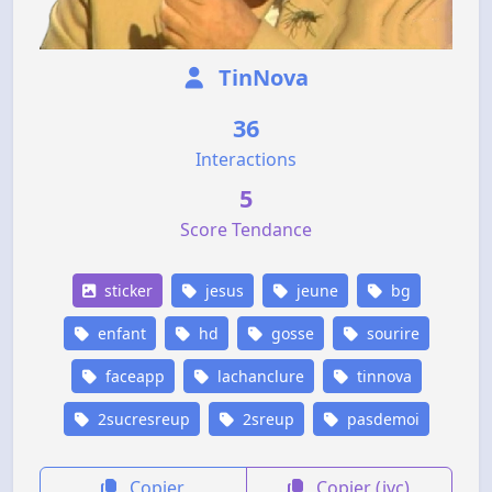
TinNova
36
Interactions
5
Score Tendance
sticker
jesus
jeune
bg
enfant
hd
gosse
sourire
faceapp
lachanclure
tinnova
2sucresreup
2sreup
pasdemoi
Copier
Copier (jvc)