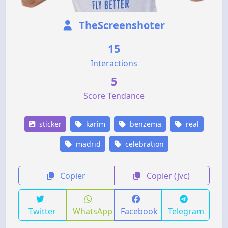
TheScreenshoter
15
Interactions
5
Score Tendance
sticker
karim
benzema
real
madrid
celebration
Copier
Copier (jvc)
Twitter
WhatsApp
Facebook
Telegram