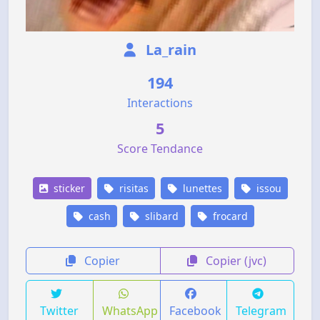
La_rain
194
Interactions
5
Score Tendance
sticker
risitas
lunettes
issou
cash
slibard
frocard
Copier
Copier (jvc)
Twitter
WhatsApp
Facebook
Telegram