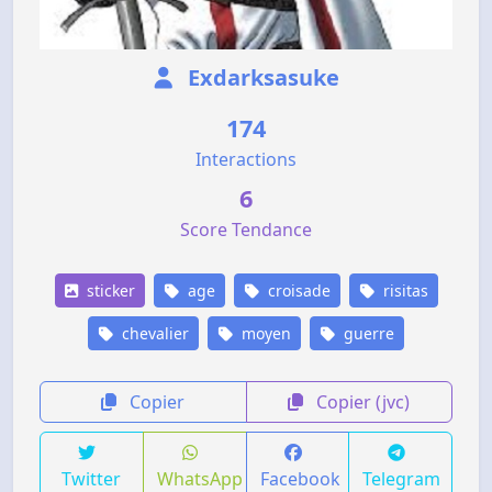
Exdarksasuke
174
Interactions
6
Score Tendance
sticker
age
croisade
risitas
chevalier
moyen
guerre
Copier
Copier (jvc)
Twitter
WhatsApp
Facebook
Telegram