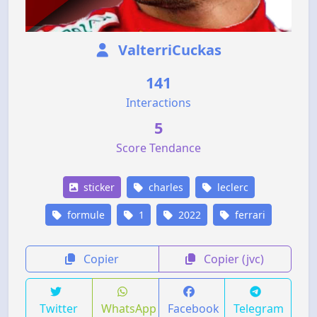
ValterriCuckas
141
Interactions
5
Score Tendance
sticker
charles
leclerc
formule
1
2022
ferrari
Copier
Copier (jvc)
Twitter
WhatsApp
Facebook
Telegram