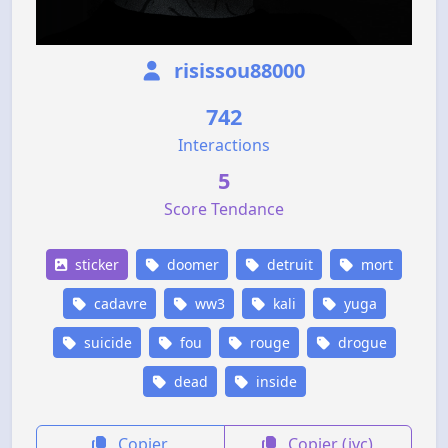
risissou88000
742
Interactions
5
Score Tendance
sticker
doomer
detruit
mort
cadavre
ww3
kali
yuga
suicide
fou
rouge
drogue
dead
inside
Copier
Copier (jvc)