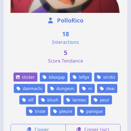
PolloRico
18
Interactions
5
Score Tendance
sticker
kikoojap
lefiya
viridis
danmachi
dungeon
ni
deai
elf
blush
larmes
peur
triste
pleure
panique
Copier
Copier (jvc)