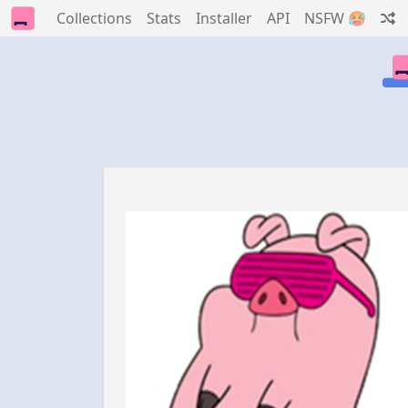
Collections
Stats
Installer
API
NSFW 🥵