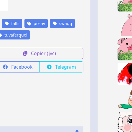
falls
posay
swagg
tuvaferquoi
Copier (jvc)
Facebook
Telegram