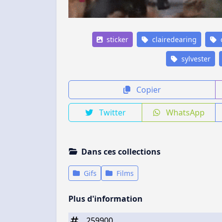
sticker
clairedearing
c
sylvester
Copier
Twitter
WhatsApp
Dans ces collections
Gifs
Films
Plus d'information
259900