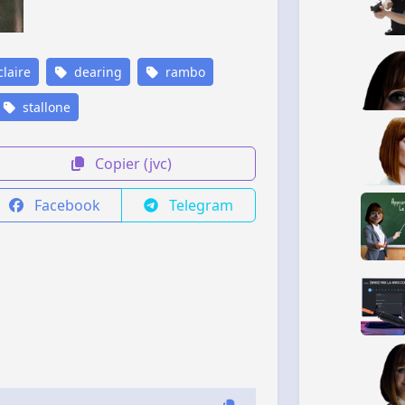
laire
dearing
rambo
stallone
Copier (jvc)
Facebook
Telegram