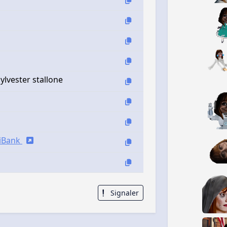
ylvester stallone
siBank
Signaler