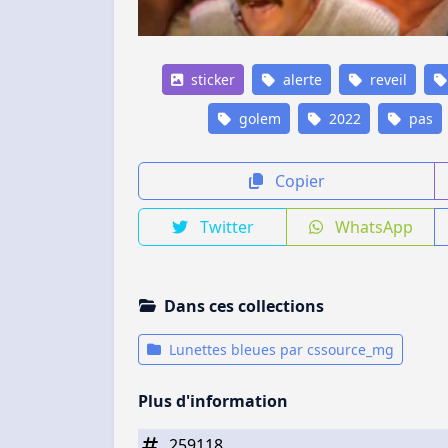
sticker
alerte
reveil
golem
2022
pas
Copier
Twitter
WhatsApp
Dans ces collections
Lunettes bleues par cssource_mg
Plus d'information
259118