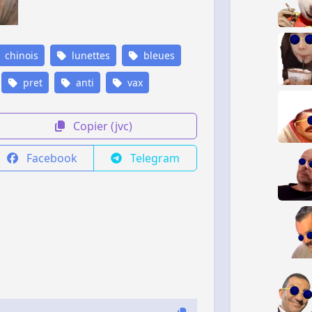
chinois
lunettes
bleues
pret
anti
vax
Copier (jvc)
Facebook
Telegram