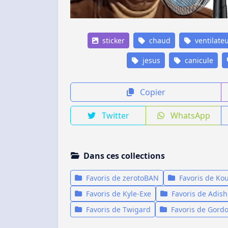
sticker
chaud
ventilate
jesus
canicule
Copier
Twitter
WhatsApp
Dans ces collections
Favoris de zerotoBAN
Favoris de Ko
Favoris de Kyle-Exe
Favoris de Adish
Favoris de Twigard
Favoris de Gord