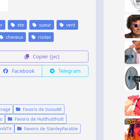
ur
ete
sueur
vent
cheveux
risitas
Copier (jvc)
Facebook
Telegram
urage
Favoris de Issou88
o
Favoris de Hutthutthutt
onNT4
Favoris de StanleyParable